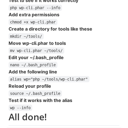
Test to see if it works correctly
php wp-cli.phar --info
Add extra permissions
chmod +x wp-cli.phar
Create a directory for tools like these
mkdir ~/tools/
Move wp-cli.phar to tools
mv wp-cli.phar ~/tools/
Edit your ~/.bash_profile
nano ~/.bash_profile
Add the following line
alias wp="php ~/tools/wp-cli.phar"
Reload your profile
source ~/.bash_profile
Test if it works with the alias
wp --info
All done!